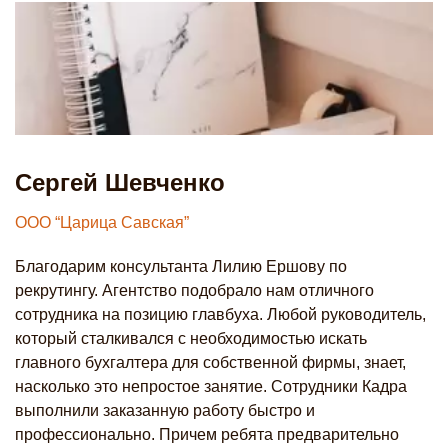
Сергей Шевченко
Н
ООО “Царица Савская”
О
Благодарим консультанта Лилию Ершову по
В
рекрутингу. Агентство подобрало нам отличного
в
сотрудника на позицию главбуха. Любой руководитель,
п
который сталкивался с необходимостью искать
з
главного бухгалтера для собственной фирмы, знает,
к
насколько это непростое занятие. Сотрудники Кадра
м
выполнили заказанную работу быстро и
п
профессионально. Причем ребята предварительно
кл