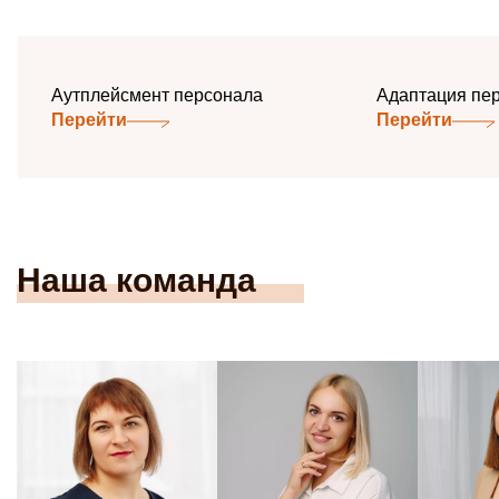
Аутплейсмент персонала
Адап­та­ция пе
Перейти
Перейти
Наша команда