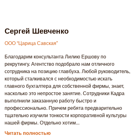
Сергей Шевченко
Н
ООО “Царица Савская”
О
Благодарим консультанта Лилию Ершову по
В
рекрутингу. Агентство подобрало нам отличного
в
сотрудника на позицию главбуха. Любой руководитель,
п
который сталкивался с необходимостью искать
з
главного бухгалтера для собственной фирмы, знает,
к
насколько это непростое занятие. Сотрудники Кадра
м
выполнили заказанную работу быстро и
п
профессионально. Причем ребята предварительно
кл
тщательно изучили тонкости корпоративной культуры
Ч
нашей фирмы. Отдельно хотим...
Читать полностью